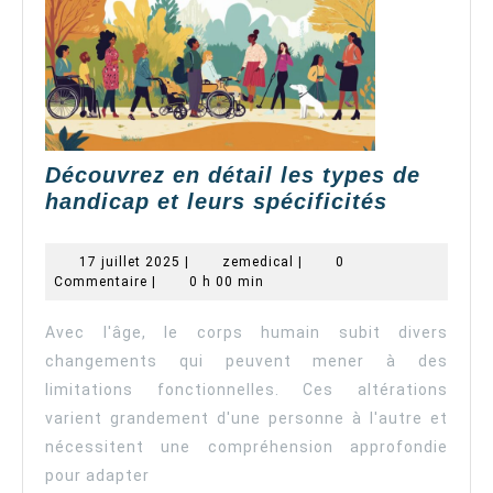
Découvrez en détail les types de
Découvre
handicap et leurs spécificités
en
détail
17
zemedical
17 juillet 2025
|
zemedical
|
0
les
juillet
Commentaire
|
0 h 00 min
2025
types
de
Avec l'âge, le corps humain subit divers
handicap
changements qui peuvent mener à des
et
limitations fonctionnelles. Ces altérations
leurs
varient grandement d'une personne à l'autre et
spécifici
nécessitent une compréhension approfondie
pour adapter