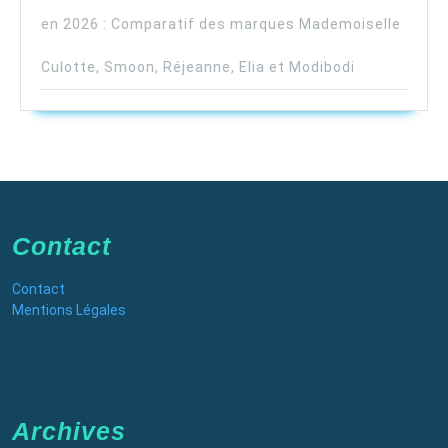
en 2026 : Comparatif des marques Mademoiselle
Culotte, Smoon, Réjeanne, Elia et Modibodi
Contact
Contact
Mentions Légales
Archives