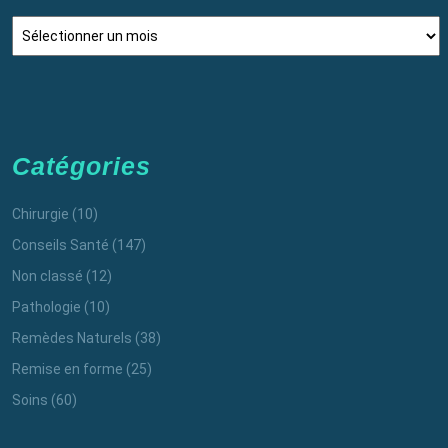
Archives
Catégories
Chirurgie
(10)
Conseils Santé
(147)
Non classé
(12)
Pathologie
(10)
Remèdes Naturels
(38)
Remise en forme
(25)
Soins
(60)