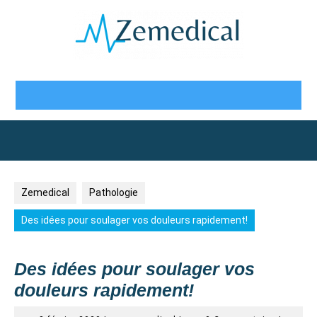
Skip
to
content
Open
Button
Zemedical
Pathologie
Des idées pour soulager vos douleurs rapidement!
Des idées pour soulager vos
douleurs rapidement!