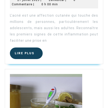
:
juillet
Commentaire
|
0 h 00 min
2025
reconnaître
les
L’acné est une affection cutanée qui touche des
premiers
millions de personnes, particulièrement les
symptômes
adolescents, mais aussi les adultes. Reconnaître
de
les premiers signes de cette inflammation peut
l’acné
faciliter une prise en
LIRE
LIRE PLUS
PLUS