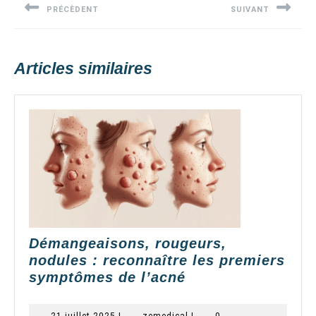
certaines
PRÉCÈDENT
SUIVANT
l’article
personnes ?
Previous
Next
post:
post:
Articles similaires
Démangeaisons, rougeurs,
nodules : reconnaître les premiers
Démangeaisons,
symptômes de l’acné
rougeurs,
nodules
21
zemedical
21 juillet 2025
|
zemedical
|
0