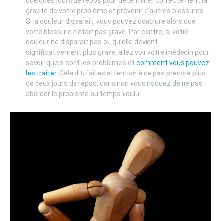
quelques jours de repos pour déterminer correctement la
gravité de votre problème et prévenir d’autres blessures.
Si la douleur disparaît, vous pouvez conclure alors que
votre blessure n’était pas grave. Par contre, si votre
douleur ne disparaît pas ou qu’elle devient
significativement plus grave, allez voir votre médecin pour
savoir quels sont les problèmes et
comment vous pouvez
les traiter
. Cela dit, faites attention à ne pas prendre plus
de deux jours de repos, car sinon vous risquez de ne pas
aborder le problème au temps voulu.