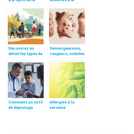
consultation
dyslexie visuo-
génétique
attentionnelle : un
petit guide pour
les parents
Découvrez en
Démangeaisons,
détail les types de
rougeurs, nodules
handicap et leurs
: reconnaître les
spécificités
premiers
symptômes de
l’acné
Comment un outil
Allergies à la
de dépistage
verveine
rapide peut aider à
citronnelle : la
identifier le TDAH
verveine
Navigation
citronnelle est-
elle nocive pour
de