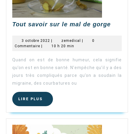
Tout
Tout savoir sur le mal de gorge
savoir
sur
3
zemedical
3 octobre 2022
|
zemedical
|
0
le
octobre
Commentaire
|
10 h 20 min
2022
mal
de
Quand on est de bonne humeur, cela signifie
gorge
qu’on est en bonne santé. N’empêche qu’il y a des
jours très compliqués parce qu’on a soudain la
migraine, des courbatures ou
LIRE
LIRE PLUS
PLUS