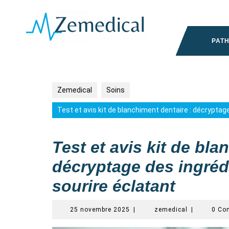
Skip
to
content
PAT
Zemedical
Soins
Test et avis kit de blanchiment dentaire : décryptag
Test et avis kit de bla
décryptage des ingréd
sourire éclatant
25
zemedical
25 novembre 2025
|
zemedical
|
0 Co
novembre
2025