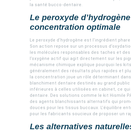
la santé bucco-dentaire.
Le peroxyde d’hydrogène 
concentration optimale
Le peroxyde d’hydrogène est l’ingrédient phar
Son action repose sur un processus d’oxydatio
les molécules responsables des taches et des 
l’oxygène actif qui agit directement sur les pi
mécanisme chimique explique pourquoi les kit
généralement des résultats plus rapides et plu
la concentration joue un rôle déterminant dans 
blanchiment dentaire destinés au grand publi
inférieures à celles utilisées en cabinet, ce qui 
dentaire. Des solutions comme le kit Hismile
des agents blanchissants alternatifs qui prome
douces pour les tissus buccaux. L’équilibre en
pour les fabricants soucieux de proposer un rap
Les alternatives naturelle