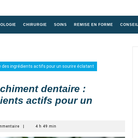
HOLOGIE
CHIRURGIE
SOINS
REMISE EN FORME
CONSEI
e des ingrédients actifs pour un sourire éclatant
nchiment dentaire :
ients actifs pour un
mmentaire
|
4 h 49 min