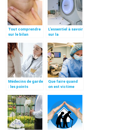
Tout comprendre
L’essentiel à savoir
sur le bilan
sur la
thyroidien : c’est
radiothérapie
quoi et en quoi il
consiste ?
Médecins de garde
Que faire quand
: les points
on est victime
essentiels à
d’erreur medicale
connaître
?