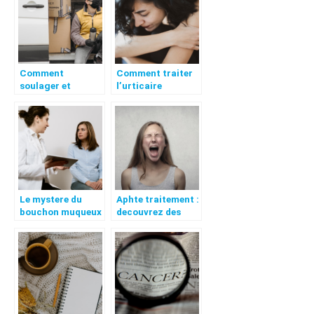
Comment
Comment traiter
soulager et
l’urticaire
soigner les
provoquee par le
hemorroides
stress : conseils et
efficacement ?
astuces
Le mystere du
Aphte traitement :
bouchon muqueux
decouvrez des
: qu’est-ce que
remedes efficaces
c’est ?
pour soigner un
aphte