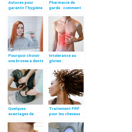
Astuces pour
Pharmacie de
garantir l’hygiène
garde : comment
dans un centre
trouver le plus
médical
rapidement ?
Pourquoi choisir
Intolerance au
une brosse a dents
gluten :
electrique ?
symptomes et
traitements
Quelques
Traitement PRP
avantages de
pour les cheveux
l’osteopathie