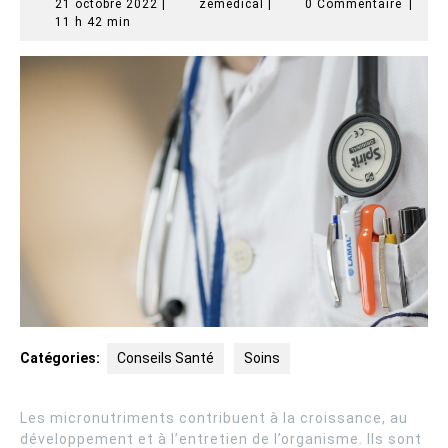
21
zemedical
21 octobre 2022
|
zemedical
|
0 Commentaire
|
octobre
11 h 42 min
2022
Catégories:
Conseils Santé
Soins
Les micronutriments contribuent à la croissance, au
développement et à l’entretien de l’organisme. Ils sont