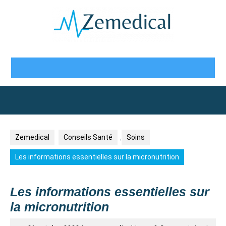
Skip
to
content
Open
Button
Zemedical
Conseils Santé
,
Soins
Les informations essentielles sur la micronutrition
Les informations essentielles sur
la micronutrition