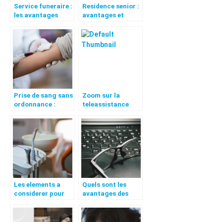
Service funeraire :
Residence senior :
les avantages
avantages et
considerables
conseils pour bien
choisir
Prise de sang sans
Zoom sur la
ordonnance :
teleassistance
possible ?
pour personnes
agees
Les elements a
Quels sont les
considerer pour
avantages des
choisir un
lunettes anti-
fournisseur de
lumiere bleue ?
materiel medical