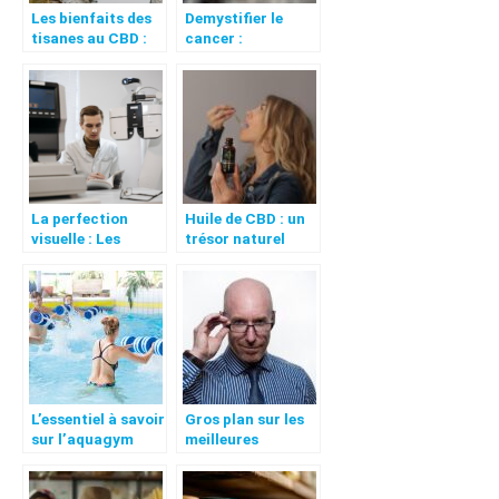
Les bienfaits des
Demystifier le
tisanes au CBD :
cancer :
un remede naturel
comprendre les
dans votre tasse
bases de cette
maladie complexe
La perfection
Huile de CBD : un
visuelle : Les
trésor naturel
opticiens de Lille,
pour votre santé
experts en
et votre bien-
lunettes sur
être ?
mesure
L’essentiel à savoir
Gros plan sur les
sur l’aquagym
meilleures
solutions pour
lutter contre la