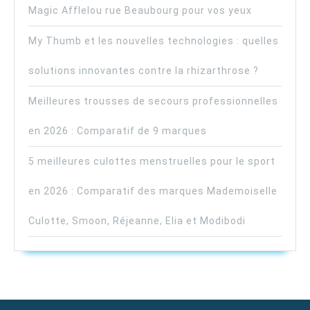
Magic Afflelou rue Beaubourg pour vos yeux
My Thumb et les nouvelles technologies : quelles
solutions innovantes contre la rhizarthrose ?
Meilleures trousses de secours professionnelles
en 2026 : Comparatif de 9 marques
5 meilleures culottes menstruelles pour le sport
en 2026 : Comparatif des marques Mademoiselle
Culotte, Smoon, Réjeanne, Elia et Modibodi