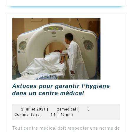
Astuces pour garantir l’hygiène
Astuces
dans un centre médical
pour
garantir
2
zemedical
2 juillet 2021
|
zemedical
|
0
l’hygiène
juillet
Commentaire
|
14 h 49 min
2021
dans
un
Tout centre médical doit respecter une norme de