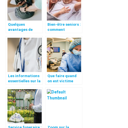
Quelques
Bien-être seniors :
avantages de
comment
l’osteopathie
améliorer le bien-
être des aînés ?
Les informations
Que faire quand
essentielles sur la
on est victime
micronutrition
d’erreur medicale
?
Service funeraire :
Zoom sur la