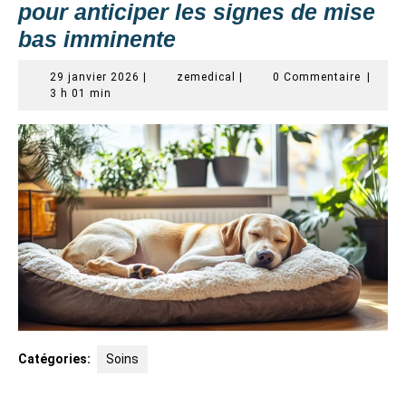
pour anticiper les signes de mise
bas imminente
29
zemedical
29 janvier 2026
|
zemedical
|
0 Commentaire
|
janvier
3 h 01 min
2026
Catégories:
Soins