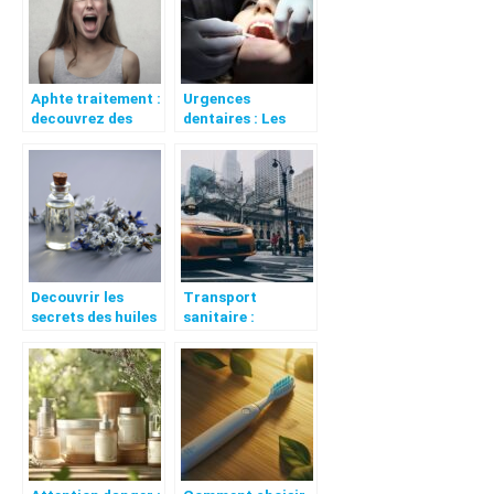
Aphte traitement :
Urgences
decouvrez des
dentaires : Les
remedes efficaces
solutions rapides
pour soigner un
pour soulager la
aphte
douleur bucco-
dentaire
Decouvrir les
Transport
secrets des huiles
sanitaire :
essentielles pour
pourquoi choisir
votre bien-etre
un taxi
conventionné ?