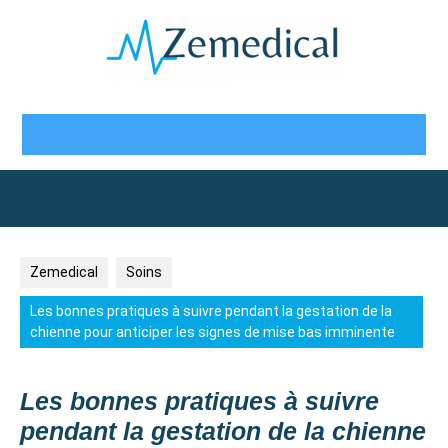
Skip
to
content
Open
Button
Zemedical
Soins
Les bonnes pratiques à suivre pendant la gestation de la
chienne pour anticiper les signes de mise bas imminente
Les bonnes pratiques à suivre
pendant la gestation de la chienne