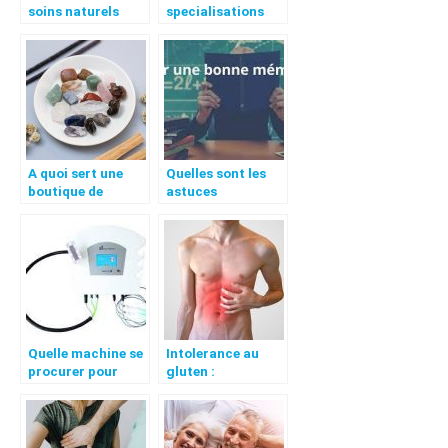
soins naturels
specialisations
Infirmieres
A quoi sert une
Quelles sont les
boutique de
astuces
lithotherapie ?
permettant
d’avoir une
meilleure qualite
memoire ?
Quelle machine se
Intolerance au
procurer pour
gluten :
parfaire son corps
symptomes et
?
traitements