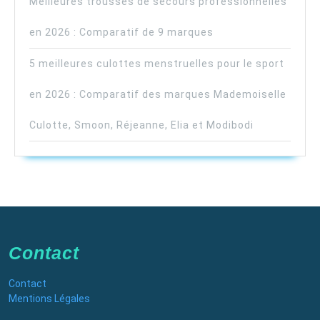
Meilleures trousses de secours professionnelles
en 2026 : Comparatif de 9 marques
5 meilleures culottes menstruelles pour le sport
en 2026 : Comparatif des marques Mademoiselle
Culotte, Smoon, Réjeanne, Elia et Modibodi
Contact
Contact
Mentions Légales