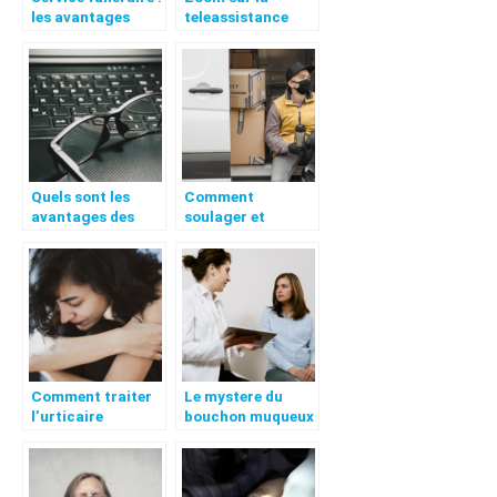
les avantages
teleassistance
considerables
pour personnes
agees
Quels sont les
Comment
avantages des
soulager et
lunettes anti-
soigner les
lumiere bleue ?
hemorroides
efficacement ?
Comment traiter
Le mystere du
l’urticaire
bouchon muqueux
provoquee par le
: qu’est-ce que
stress : conseils et
c’est ?
astuces