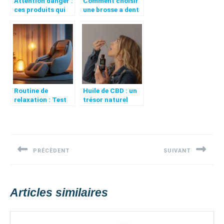
Attention danger :
Comment choisir
ces produits qui
une brosse a dent
agressent les
rechargeable pour
peaux
un impact
déshydratées en
ecologique positif
hiver
Routine de
Huile de CBD : un
relaxation : Test
trésor naturel
Complet du
pour votre santé
Masseur Comfier
et votre bien-
Navigation
pour une
être ?
relaxation
de
profonde assuree
PRÉCÈDENT
SUIVANT
l’article
a domicile
Previous
Next
post:
post:
Articles similaires