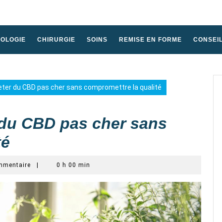
HOLOGIE
CHIRURGIE
SOINS
REMISE EN FORME
CONSEI
ter du CBD pas cher sans compromettre la qualité
 du CBD pas cher sans
té
mmentaire
|
0 h 00 min