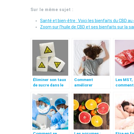
Sur le même sujet :
Santé et bien-être : Voici les bienfaits du CBD au
Zoom sur l’huile de CBD et ses bienfaits sur la s
Éliminer son taux
Comment
Les MST,
de sucre dans le
améliorer
comment 
sang: les astuces
significativement
débarrass
à court terme
l’allaitement ?
Comment se
Les agrumes :
Etre en fo