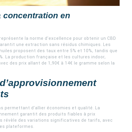
a concentration en
représente la norme d’excellence pour obtenir un CBD
garantit une extraction sans résidus chimiques. Les
s huiles proposent des taux entre 5% et 10%, tandis que
%. La production française et les cultures indoor,
vec des prix allant de 1,90€ à 14€ le gramme selon la
s d’approvisionnement
ts
 permettant d’allier économies et qualité. La
nnement garantit des produits fiables à prix
 révèle des variations significatives de tarifs, avec
les plateformes.