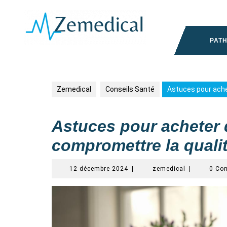
Skip
to
content
PAT
Zemedical
Conseils Santé
Astuces pour ache
Astuces pour acheter
compromettre la quali
12
zemedical
12 décembre 2024
|
zemedical
|
0 Co
décembre
2024