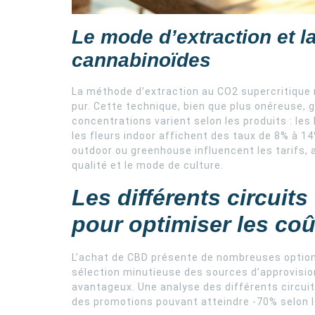
Le mode d’extraction et l
cannabinoïdes
La méthode d’extraction au CO2 supercritique 
pur. Cette technique, bien que plus onéreuse, 
concentrations varient selon les produits : le
les fleurs indoor affichent des taux de 8% à 14
outdoor ou greenhouse influencent les tarifs, a
qualité et le mode de culture.
Les différents circuit
pour optimiser les coû
L’achat de CBD présente de nombreuses options
sélection minutieuse des sources d’approvisio
avantageux. Une analyse des différents circuits
des promotions pouvant atteindre -70% selon 