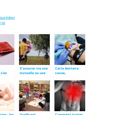
 quotidien
anté
S’assurer via une
Carie dentaire :
s’en
mutuelle ou une
cause,
er ?
compagnie
manifestation et
d’assurance ?
traitement.
rme : les
Quelle est
Comment traiter