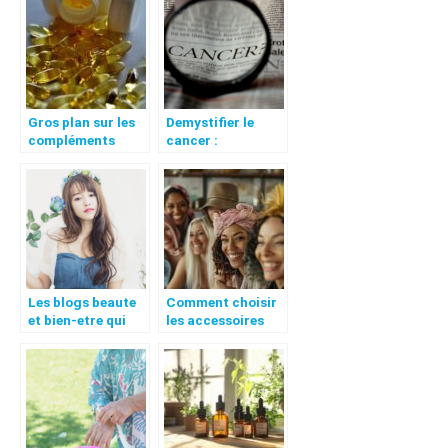
calvitie
Gros plan sur les
Demystifier le
compléments
cancer :
alimentaires et
comprendre les
leur importance
bases de cette
maladie complexe
Les blogs beaute
Comment choisir
et bien-etre qui
les accessoires
revolutionnent
adaptés à la perte
votre rituel de soin
de cheveux après
un traitement
médical ?