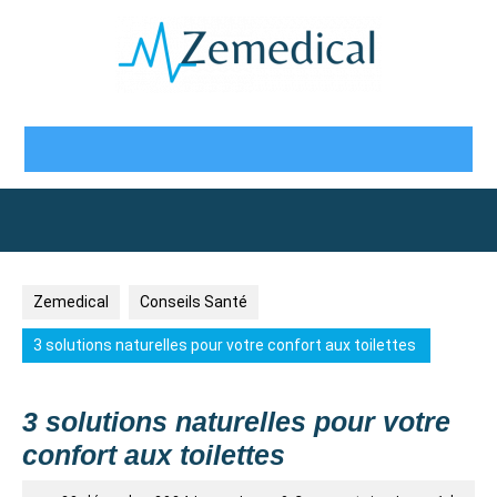
Skip
to
content
Open
Button
Zemedical
Conseils Santé
3 solutions naturelles pour votre confort aux toilettes
3 solutions naturelles pour votre
confort aux toilettes