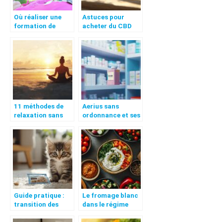
Où réaliser une
Astuces pour
formation de
acheter du CBD
magnétiseur dans
pas cher sans
le Nord ?
compromettre la
qualité
11 méthodes de
Aerius sans
relaxation sans
ordonnance et ses
faille : harmonisez
alternatives :
votre énergie
Solutions
grâce au Qi Gong
efficaces contre
les symptomes
allergiques
Guide pratique :
Le fromage blanc
transition des
dans le régime
croquettes
végétarien :