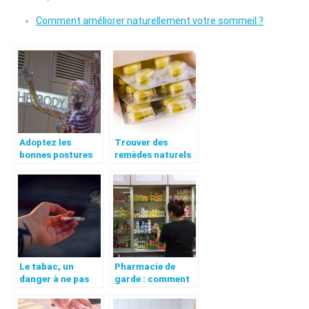
Comment améliorer naturellement votre sommeil ?
Adoptez les
Trouver des
bonnes postures
remèdes naturels
au quotidien
pour soigner le
mal de dos.
Le tabac, un
Pharmacie de
danger à ne pas
garde : comment
négliger
trouver le plus
rapidement ?