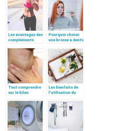
Les avantages des
Pourquoi choisir
complements
une brosse a dents
alimentaires pour
electrique ?
la musculation
Tout comprendre
Les bienfaits de
sur le bilan
l’utilisation du
thyroidien : c’est
CBD en externe
quoi et en quoi il
consiste ?