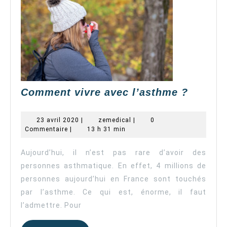
Comme
Comment vivre avec l’asthme ?
vivre
avec
23
zemedical
23 avril 2020
|
zemedical
|
0
l’asth
avril
Commentaire
|
13 h 31 min
2020
?
Aujourd’hui, il n’est pas rare d’avoir des
personnes asthmatique. En effet, 4 millions de
personnes aujourd’hui en France sont touchés
par l’asthme. Ce qui est, énorme, il faut
l’admettre. Pour