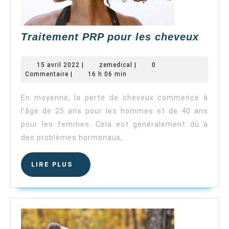
Trait
Traitement PRP pour les cheveux
PRP
pour
15
zemedical
15 avril 2022
|
zemedical
|
0
les
avril
Commentaire
|
16 h 06 min
2022
chev
En moyenne, la perte de cheveux commence à
l’âge de 25 ans pour les hommes et de 40 ans
pour les femmes. Cela est généralement dû à
des problèmes hormonaux,
LIRE
LIRE PLUS
PLUS