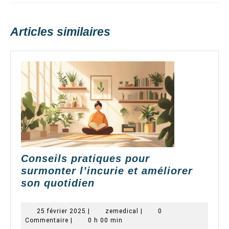
Réjeanne, Elia et
Previous
Next
Modibodi
post:
post:
Articles similaires
Conseils pratiques pour
surmonter l’incurie et améliorer
Conseils
son quotidien
pratiques
pour
25
zemedical
25 février 2025
|
zemedical
|
0
surmonter
février
Commentaire
|
0 h 00 min