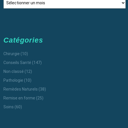
Catégories
Chirurgie
(10)
Conseils Santé
(147)
Non classé
(12)
Pathologie
(10)
Remèdes Naturels
(38)
Remise en forme
(25)
Soins
(60)