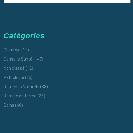
Catégories
Chirurgie
(10)
Conseils Santé
(147)
Non classé
(12)
Pathologie
(10)
Remèdes Naturels
(38)
Remise en forme
(25)
Soins
(60)