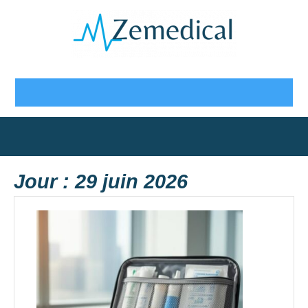
Skip
to
content
Open
Button
Jour :
29 juin 2026