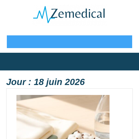
Skip
to
content
Open
Button
Jour :
18 juin 2026