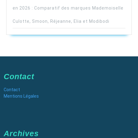
en 2026 : Comparatif des marques Mademoiselle
Culotte, Smoon, Réjeanne, Elia et Modibodi
Contact
Contact
Mentions Légales
Archives