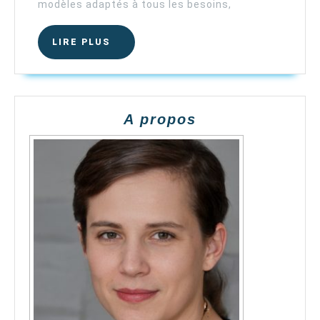
modèles adaptés à tous les besoins,
2026
:
Comparati
LIRE
LIRE PLUS
PLUS
des
marques
Mademoise
Culotte,
A propos
Smoon,
Réjeanne,
Elia
et
Modibodi