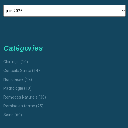
Archives
Catégories
Chirurgie
(10)
Conseils Santé
(147)
Non classé
(12)
Pathologie
(10)
Remèdes Naturels
(38)
Remise en forme
(25)
Soins
(60)