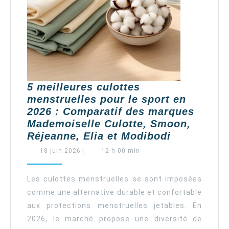
5 meilleures culottes
menstruelles pour le sport en
2026 : Comparatif des marques
Mademoiselle Culotte, Smoon,
5
Réjeanne, Elia et Modibodi
meilleures
18
18 juin 2026
|
12 h 00 min
culottes
juin
2026
menstruell
Les culottes menstruelles se sont imposées
pour
comme une alternative durable et confortable
le
aux protections menstruelles jetables. En
sport
2026, le marché propose une diversité de
en