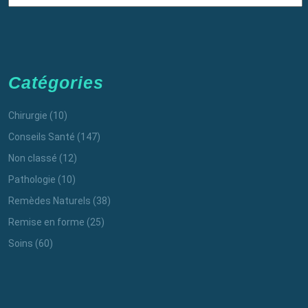
Catégories
Chirurgie
(10)
Conseils Santé
(147)
Non classé
(12)
Pathologie
(10)
Remèdes Naturels
(38)
Remise en forme
(25)
Soins
(60)