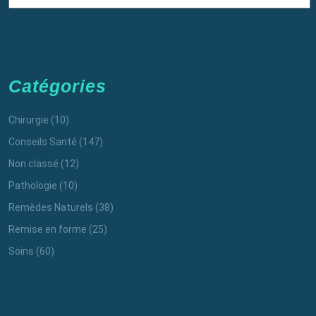
Catégories
Chirurgie
(10)
Conseils Santé
(147)
Non classé
(12)
Pathologie
(10)
Remèdes Naturels
(38)
Remise en forme
(25)
Soins
(60)