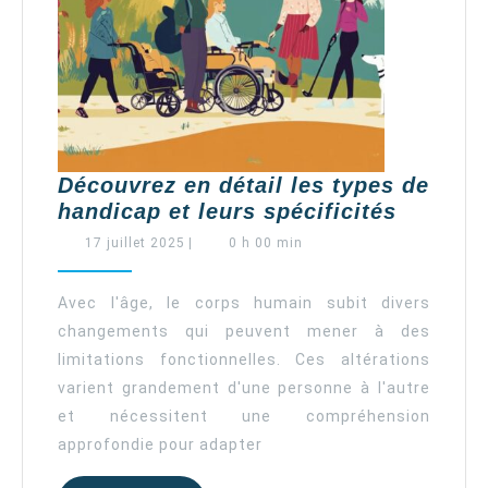
Découvrez en détail les types de
Découvr
handicap et leurs spécificités
en
17
17 juillet 2025
|
0 h 00 min
détail
juillet
2025
les
Avec l'âge, le corps humain subit divers
types
changements qui peuvent mener à des
de
limitations fonctionnelles. Ces altérations
handica
varient grandement d'une personne à l'autre
et
et nécessitent une compréhension
leurs
spécific
approfondie pour adapter