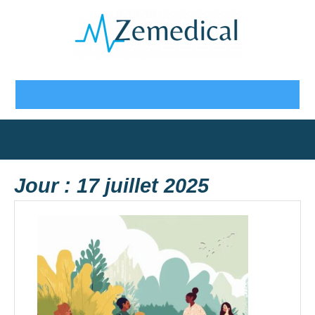
Skip
to
content
Open
Button
Jour :
17 juillet 2025