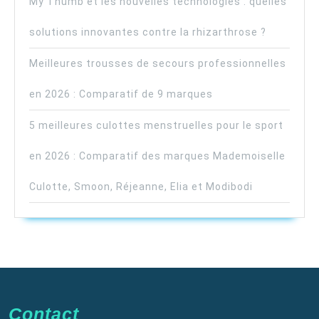
My Thumb et les nouvelles technologies : quelles
solutions innovantes contre la rhizarthrose ?
Meilleures trousses de secours professionnelles
en 2026 : Comparatif de 9 marques
5 meilleures culottes menstruelles pour le sport
en 2026 : Comparatif des marques Mademoiselle
Culotte, Smoon, Réjeanne, Elia et Modibodi
Contact