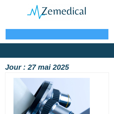
Skip
to
content
Open
Button
Jour :
27 mai 2025