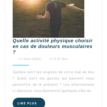
Quelle activité physique choisir
en cas de douleurs musculaires
Quelle
?
activité
11
11 mars 2020
|
11 h 01 min
physique
mars
2020
choisir
Quelles sont les origines de votre mal de dos
en
? Quels sont les gestes qui peuvent vous
cas
permettre de le prévenir ? Les informations
de
ci-dessous vous donneront quelques clés de
douleurs
musculaires
?
LIRE
LIRE PLUS