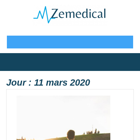
Skip
to
content
Open
Button
Jour :
11 mars 2020