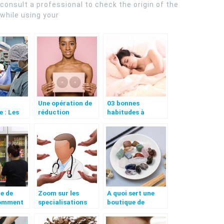
 consult a professional to check the origin of the
 while using your
Une opération de
03 bonnes
e : Les
réduction
habitudes à
ons
mammaire: bien
prendre pour une
plus qu’une simple
santé parfaite
question de
beauté
e de
Zoom sur les
A quoi sert une
comment
specialisations
boutique de
 plus
Infirmieres
lithotherapie ?
nt ?