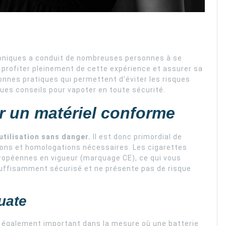
roniques a conduit de nombreuses personnes à se
r profiter pleinement de cette expérience et assurer sa
bonnes pratiques qui permettent d’éviter les risques
elques conseils pour vapoter en toute sécurité.
er un matériel conforme
utilisation sans danger.
Il est donc primordial de
tions et homologations nécessaires. Les cigarettes
ropéennes en vigueur (marquage CE), ce qui vous
 suffisamment sécurisé et ne présente pas de risque
uate
st également important dans la mesure où une batterie