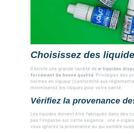
Choisissez des liquide
Il existe une grande variété de
e-liquides disp
forcément de bonne qualité
. Privilégiez des p
normes en vigueur (conformité aux réglementa
minimiserez les risques pour votre santé.
Vérifiez la provenance de
Les liquides doivent être fabriqués dans des c
pas l’impasse sur cette exigence : une e-cigare
vous ignorez la provenance ou qui semble susp