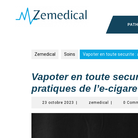
Skip
to
content
PAT
Zemedical
Soins
Vapoter en toute securite :
Vapoter en toute secur
pratiques de l’e-cigare
23
zemedical
23 octobre 2023
|
zemedical
|
0 Comm
octobre
2023