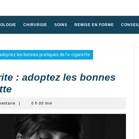
HOLOGIE
CHIRURGIE
SOINS
REMISE EN FORME
CONSEI
 adoptez les bonnes pratiques de l’e-cigarette
ite : adoptez les bonnes
tte
entaire
|
0 h 00 min