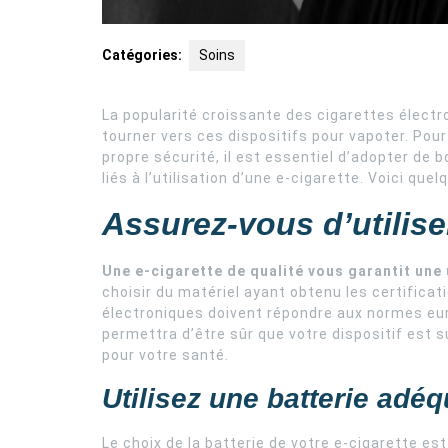
Catégories:
Soins
La popularité croissante des cigarettes élect
tourner vers ces dispositifs pour vapoter. Pou
propre sécurité, il est essentiel d’adopter de 
liés à l’utilisation d’une e-cigarette. Voici qu
Assurez-vous d’utilis
Une e-cigarette de qualité vous garantit une 
choisir du matériel ayant obtenu les certifica
électroniques doivent répondre aux normes eu
permettra d’être sûr que votre dispositif est
pour votre santé.
Utilisez une batterie adéq
Le choix de la batterie de votre e-cigarette e