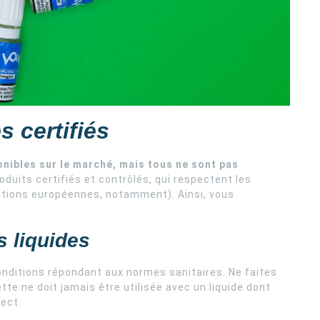
s certifiés
onibles sur le marché, mais tous ne sont pas
roduits certifiés et contrôlés, qui respectent les
tions européennes, notamment). Ainsi, vous
s liquides
onditions répondant aux normes sanitaires. Ne faites
tte ne doit jamais être utilisée avec un liquide dont
ect.