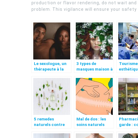
production or flavor rendering, do not wait and
problem. This vigilance will ensure your safety
Le sexologue, un
3 types de
Tourisme
thérapeute à la
masques maison à
esthétiqu
rescousse des
faire
destinati
couples
fréquemment sur
idéales
votre visage
5 remedes
Mal de dos : les
Pharmaci
naturels contre
soins naturels
garde : 
les inflammations
trouver le
?
rapideme